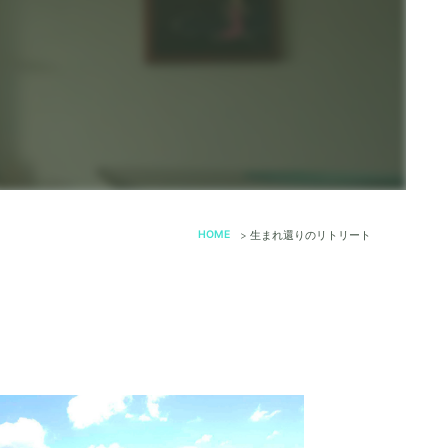
HOME
>
生まれ還りのリトリート