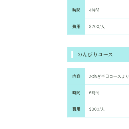
時間
4時間
費用
$200/人
のんびりコース
内容
お急ぎ半日コースよ
時間
6時間
費用
$300/人