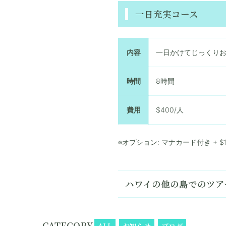
一日充実コース
内容
一日かけてじっくり
時間
8時間
費用
$400/人
※オプション: マナカード付き + $1
ハワイの他の島でのツア
CATEGORY
ALL
お知らせ
ブログ